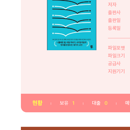
저자
출판사
출판일
등록일
파일포맷
파일크기
공급사
지원기기
현황
보유
1
대출
0
예