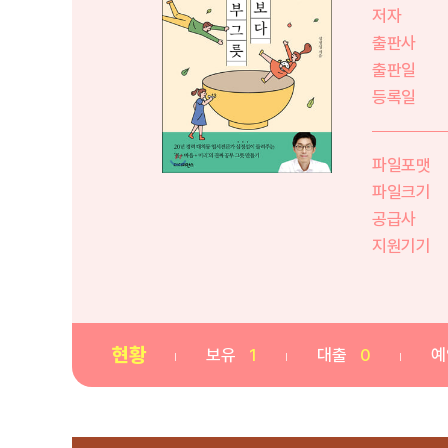
저자
출판사
출판일
등록일
파일포맷
파일크기
공급사
지원기기
현황
보유
1
대출
0
예