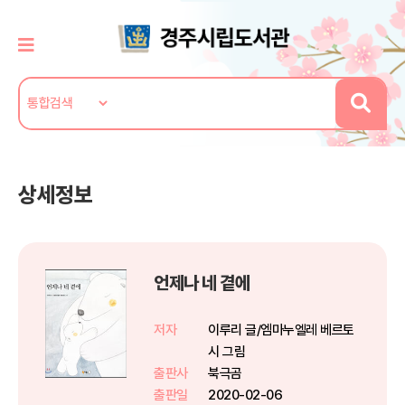
상세정보
언제나 네 곁에
저자
이루리 글/엠마누엘레 베르토
시 그림
출판사
북극곰
출판일
2020-02-06