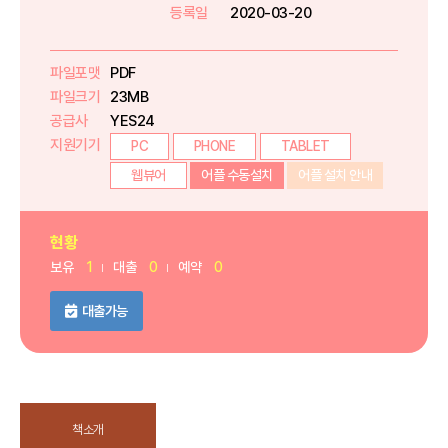
등록일
2020-03-20
파일포맷
PDF
파일크기
23MB
공급사
YES24
지원기기
PC
PHONE
TABLET
웹뷰어
어플 수동설치
어플 설치 안내
현황
보유
1
대출
0
예약
0
대출가능
책소개