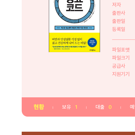
저자
출판사
출판일
등록일
파일포맷
파일크기
공급사
지원기기
현황
보유
1
대출
0
예