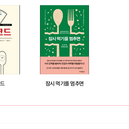
드
잠시 먹기를 멈추면