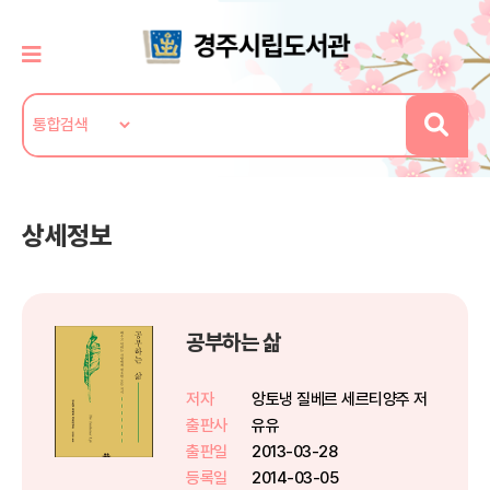
상세정보
공부하는 삶
저자
앙토냉 질베르 세르티양주 저
출판사
유유
출판일
2013-03-28
등록일
2014-03-05