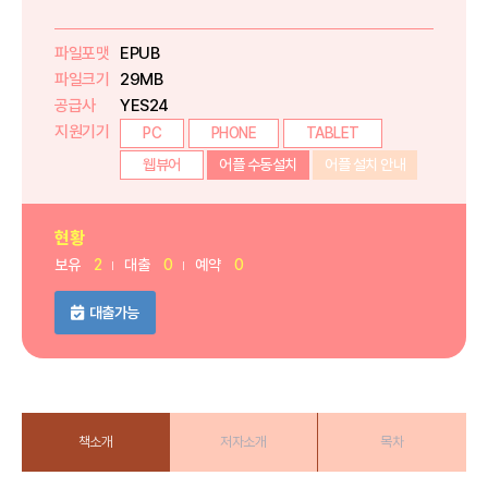
파일포맷
EPUB
파일크기
29MB
공급사
YES24
지원기기
PC
PHONE
TABLET
웹뷰어
어플 수동설치
어플 설치 안내
현황
보유
2
대출
0
예약
0
대출가능
책소개
저자소개
목차