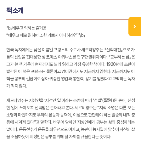
책소개
『b』배우고 익히는 즐거움
“배우고 때로 읽히면 또한 기쁘지 아니하랴?” 『/b』
한국 독자에게는 낯설 이름일 프랑스의 수도사 세르티양주는 『신학대전』으로 가
톨릭 신앙을 집대성한 성 토마스 아퀴나스를 연구한 권위자이다. 『공부하는 삶』은
그가 쓴 책 가운데 현재까지도 널리 읽히고 가장 유명한 책이다. 1920년에 초판이
발간된 이 책은 프랑스는 물론이고 영미권에서도 지금까지 읽힌다. 지금까지도 이
책을 공부의 길잡이로 삼아 귀중한 영감과 통찰력, 용기를 얻었다고 고백하는 독자
가 적지 않다.
세르티양주는 지성인을 ‘지적인 일’이라는 소명에 따라 ‘성별’(聖別)된 존재, 신성
한 일에 쓰이도록 선택받은 존재라고 본다. 세르티양주는 “지적 소명은 다른 모든
소명과 마찬가지로 우리의 본능과 능력에, 이성으로 판단해야 하는 일종의 내적 충
동에 새겨져 있다”고 말한다. 바꾸어 말하면 지성인에게 공부는 삶의 중심이라는
말이다. 운동선수가 운동을 최우선으로 여기고, 농민이 농사일에 맞추어 자신의 삶
을 조율하듯이 지성인은 공부를 위해 삶 자체를 규율한다는 뜻이다.