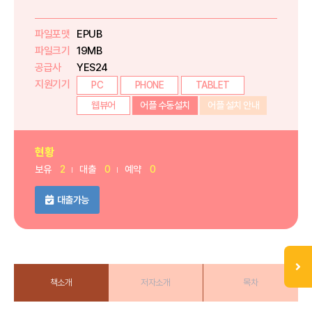
파일포맷
EPUB
파일크기
19MB
공급사
YES24
지원기기
PC
PHONE
TABLET
웹뷰어
어플 수동설치
어플 설치 안내
현황
보유
2
대출
0
예약
0
대출가능
책소개
저자소개
목차