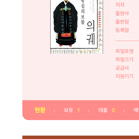
저자
출판사
출판일
등록일
파일포맷
파일크기
공급사
지원기기
현황
보유
1
대출
0
예