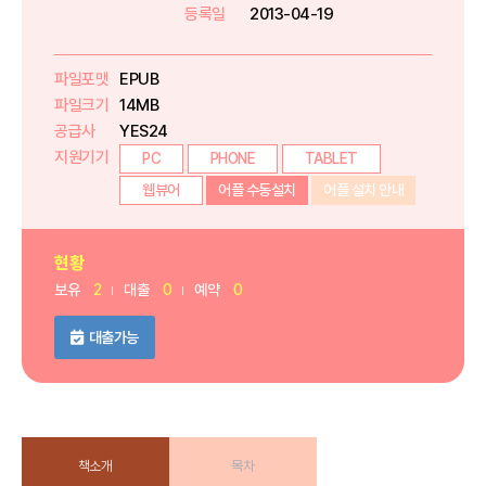
등록일
2013-04-19
파일포맷
EPUB
파일크기
14MB
공급사
YES24
지원기기
PC
PHONE
TABLET
웹뷰어
어플 수동설치
어플 설치 안내
현황
보유
2
대출
0
예약
0
대출가능
책소개
목차