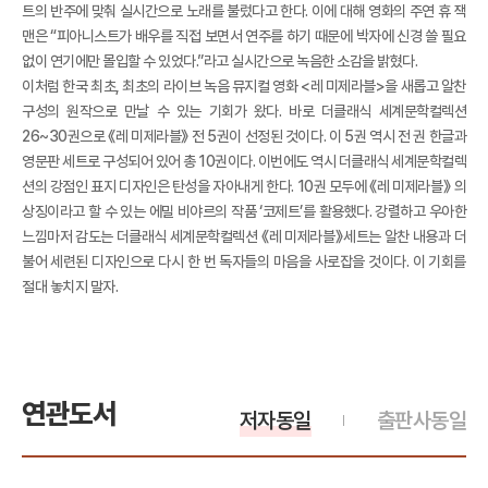
트의 반주에 맞춰 실시간으로 노래를 불렀다고 한다. 이에 대해 영화의 주연 휴 잭
맨은 “피아니스트가 배우를 직접 보면서 연주를 하기 때문에 박자에 신경 쓸 필요
없이 연기에만 몰입할 수 있었다.”라고 실시간으로 녹음한 소감을 밝혔다.
이처럼 한국 최초, 최초의 라이브 녹음 뮤지컬 영화 <레 미제라블>을 새롭고 알찬
구성의 원작으로 만날 수 있는 기회가 왔다. 바로 더클래식 세계문학컬렉션
26~30권으로 《레 미제라블》 전 5권이 선정된 것이다. 이 5권 역시 전 권 한글과
영문판 세트로 구성되어 있어 총 10권이다. 이번에도 역시 더클래식 세계문학컬렉
션의 강점인 표지 디자인은 탄성을 자아내게 한다. 10권 모두에 《레 미제라블》 의
상징이라고 할 수 있는 에밀 비야르의 작품 ‘코제트’를 활용했다. 강렬하고 우아한
느낌마저 감도는 더클래식 세계문학컬렉션 《레 미제라블》세트는 알찬 내용과 더
불어 세련된 디자인으로 다시 한 번 독자들의 마음을 사로잡을 것이다. 이 기회를
절대 놓치지 말자.
연관도서
저자동일
출판사동일