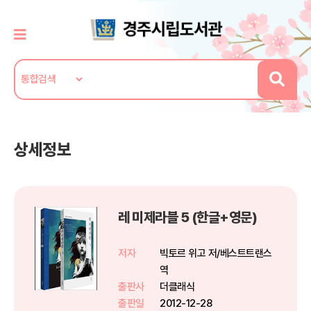
상세정보
레 미제라블 5 (한글+영문)
저자
빅토르 위고 저/베스트트랜스
역
출판사
더클래식
출판일
2012-12-28