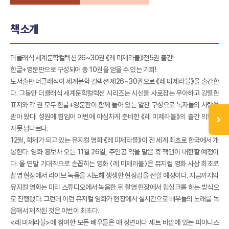
책소개
더클래식 세계문학컬렉션 26~30권 《레 미제라블》전5권 출간!
한글+영문판으로 구성되어 총 10권을 얻을 수 있는 기회!
도서출판 더클래식이 세계문학 컬렉션 제26~30권으로 《레 미제라블》을 출간한
다. 그동안 더클래식 세계문학컬렉션 시리즈는 시선을 사로잡는 우아하고 강렬한
표지와 각 권 모두 한글+영문판이 함께 들어 있는 알찬 구성으로 독자들의 사랑을
받아 왔다. 성원에 힘입어 이번에 야심차게 준비한 《레 미제라블》의 출간 의의는
자못 남다르다.
12월, 화제가 되고 있는 뮤지컬 영화 《레 미제라블》이 전 세계 최초로 한국에서 개
봉한다. 영화 홍보차 오는 11월 26일, 주인공 역을 맡은 휴 잭맨이 내한할 예정이
다. 올 연말 기대작으로 손꼽히는 영화 〈레 미제라블〉은 뮤지컬 영화 사상 최초로
촬영 현장에서 라이브 녹음을 시도해 생생한 현장감을 전할 예정이다. 지금까지의
뮤지컬 영화는 미리 스튜디오에서 녹음한 뒤 촬영 현장에서 립싱크를 하는 방식으
로 진행됐다. 그런데 이런 뮤지컬 영화가 현장에서 실시간으로 배우들의 노래를 녹
음해서 제작된 것은 이번이 최초다.
<레 미제라블>에 참여한 모든 배우들은 매 장면마다 세트 바깥에 있는 피아니스