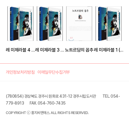
레 미제라블 4 (한글+영문)
레 미제라블 3 (한글+영문)
노트르담의 꼽추
레 미제라블 1 (한글+영문)
개인정보처리방침
이메일무단수집거부
(780854) 경상북도 경주시 원화로 431-12 경주시립도서관
TEL. 054-
779-8913
FAX. 054-760-7435
레 미제라블 2 (한글+영문)
COPYRIGHT ⓒ 홍지씨앤에스. ALL RIGHTS RESERVED.