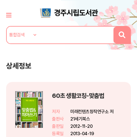
상세정보
60초 생활코칭-맞춤법
저자
미래컨텐츠창작연구소 저
출판사
21세기북스
출판일
2012-11-20
등록일
2013-04-19