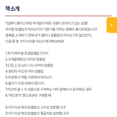
책소개
"컴퓨터 용어 난무로 우리말의 바른 사용이 흐려지고 있는 요즘!
우리말 맞춤법과 띄어쓰기의 기본기를 익히는 앱북이 출시되었습니다!
앱북을 소개하기 전에 내가 얼마나 맞춤법과 띄어쓰기의 달인인지,
다음 중 몇 가지 이상을 아는지 체크해보세요!
1.꼭 지켜야 할 한글맞춤법 3가지
2.구개음화현상 단어의 맞춤법
3.[ㅖ], [ㅢ] 소리 나는 단어의 맞춤법
4.용언의 어간과 어미 맞춤법
5.의존명사 역할 구분하여 띄어쓰기
6.틀리기 쉬운 외래어 20가지
7.어간의 끝 ㄷ이 모음으로 시작하는 어미 앞에서 ㄹ로 바뀌는 경우
8.‘하므로’와 ‘함으로(써)’ 구분할 때
5가지 이상 체크:맞춤법의 고수로 임명합니다!
3가지 이상 체크:맞춤법의 중급자로 임명합니다!