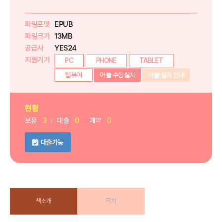
파일포맷
EPUB
파일크기
13MB
공급사
YES24
지원기기
PC
PHONE
TABLET
웹뷰어
어플 수동설치
어플 설치 안내
현황
보유
3
대출
0
예약
0
대출가능
책소개
목차