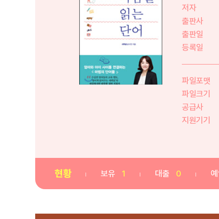
저자
출판사
출판일
등록일
파일포맷
파일크기
공급사
지원기기
현황
보유
1
대출
0
예