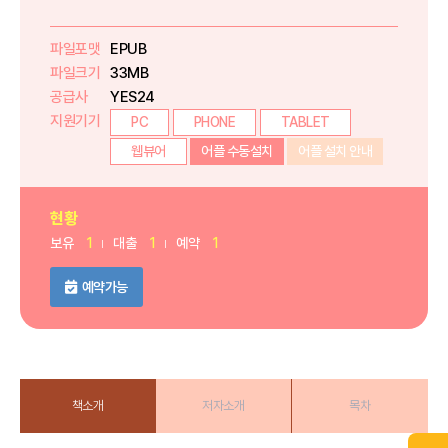
파일포맷
EPUB
파일크기
33MB
공급사
YES24
지원기기
PC
PHONE
TABLET
웹뷰어
어플 수동설치
어플 설치 안내
현황
보유
1
대출
1
예약
1
예약가능
책소개
저자소개
목차