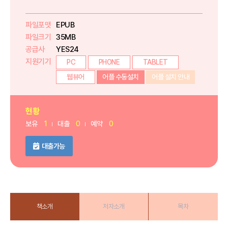
파일포맷
EPUB
파일크기
35MB
공급사
YES24
지원기기
PC
PHONE
TABLET
웹뷰어
어플 수동설치
어플 설치 안내
현황
보유
1
대출
0
예약
0
대출가능
책소개
저자소개
목차