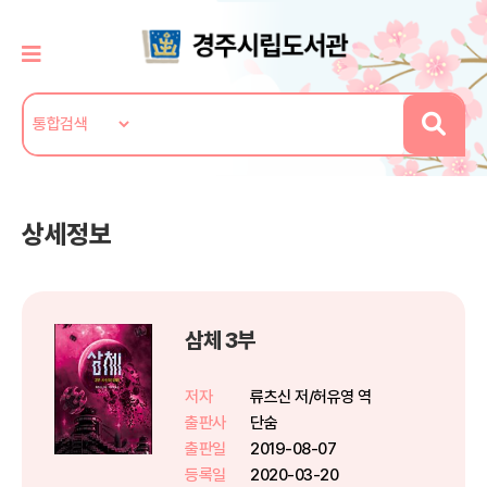
상세정보
삼체 3부
저자
류츠신 저/허유영 역
출판사
단숨
출판일
2019-08-07
등록일
2020-03-20