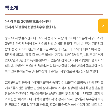
책소개
아시아 최초! 2015년 휴고상 수상작!
전 세계 SF팬들이 선정한 최우수 장편소설
중국 SF 제왕 류츠신의 대표작이자 중국 SF 사상 최고의 베스트셀러 ‘지구의 과거’
3부작의 마지막 『삼체 3부-사신의 영생』이 출간되었다. 『삼체』는 한쏭, 왕진캉과
함께 중국 SF 3대 천왕으로 불리는 류츠신의 작품이다. 작가의 대표작이자 중국
SF 사상 최고의 작품 중 하나로 꼽히는 ‘지구의 과거’ 3부작은, 시리즈 제1부가
2007년 40만 명의 독자를 보유하고 있는 SF 잡지 〈SF 세계〉에 연재되면서 시작
되었다. 단행본으로 출간된 『삼체』는 엄청난 대중적 인기와 더불어 중국 과학 소설
최고 권위를 자랑하는 SF 은하상과 네뷸러상, 서후 장르 문학상을 석권하였다.
2012년 노벨 문학상 수상자인 모옌은 [중화두수바로(中和讀書報)]와의 인터뷰
에서 “류츠신은 평범한 인간의 삶에 과학적 지식과 상상력을 더해 특별한 울림을
만들어낸다”라며 이 작품에 극찬을 보냈다. 또한 [왕좌의 게임] 시리즈의 조지 R.
R. 마틴은 “획기적이다. 과학적·철학적 사색, 정치와 역사, 음모론과 우주론이 독특
한 조화를 이루고 있다”라고 하였고, 휴고·네뷸러·로커스상 수상자 데이비드 브린