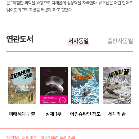
은 “최첨단 과학을 바탕으로 다채롭게 상상력을 자극한다. 류츠신은 어떤 언어로
읽어도 최고의 작품을 써냈다”라고 평했다.
연관도서
저자동일
출판사동일
미래세계 구출
삼체 1부
아인슈타인 적도
세계의 끝
개인정보처리방침
이메일무단수집거부