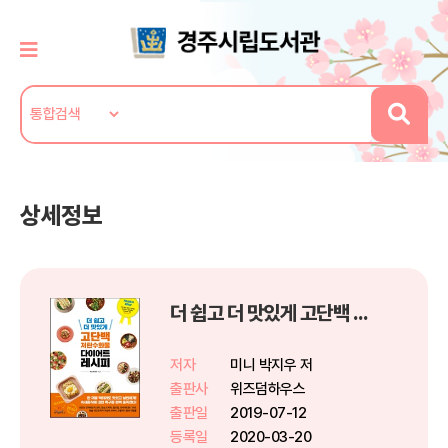
상세정보
더 쉽고 더 맛있게 고단백 저탄수화물 다이어트 레시피
저자
미니 박지우 저
출판사
위즈덤하우스
출판일
2019-07-12
등록일
2020-03-20