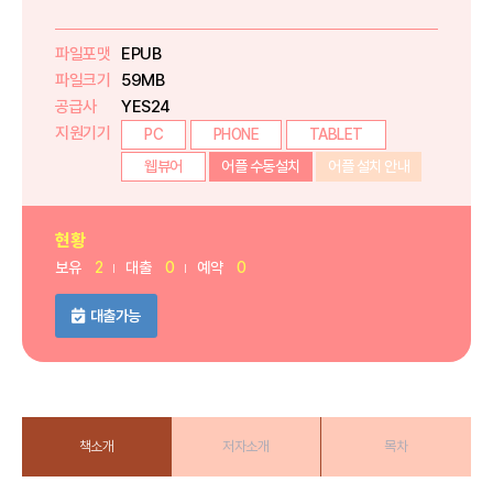
파일포맷
EPUB
파일크기
59MB
공급사
YES24
지원기기
PC
PHONE
TABLET
웹뷰어
어플 수동설치
어플 설치 안내
현황
보유
2
대출
0
예약
0
대출가능
책소개
저자소개
목차