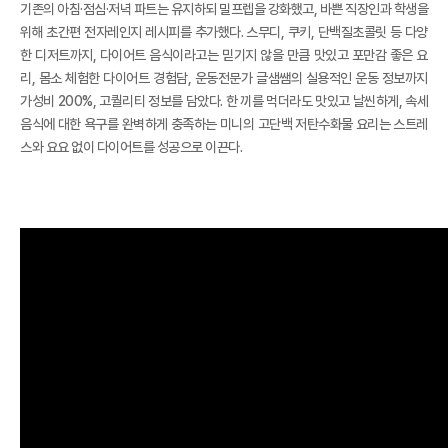
기존의 아침·점심·저녁 파트는 유지하되 밀프렙을 강화했고, 바쁜 직장인과 학생을
위해 초간편 전자레인지 레시피를 추가했다. 스무디, 쿠키, 단백질초콜릿 등 다양
한 디저트까지, 다이어트 음식이라고는 믿기지 않을 만큼 맛있고 포만감 좋은 요
리, 몸소 체험한 다이어트 경험담, 운동전문가 글샘쌤의 실용적인 운동 정보까지
가성비 200%, 고퀄리티 정보를 담았다. 한 끼를 먹더라도 맛있고 날씬하게, 속세
음식에 대한 욕구를 완벽하게 충족하는 미니의 고단백 저탄수화물 요리는 스트레
스와 요요 없이 다이어트를 성공으로 이끈다.