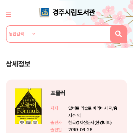
상세정보
포뮬러
저자
앨버트 라슬로 바라바시 저/홍
지수 역
출판사
한국경제신문사(한경비피)
출판일
2019-06-26