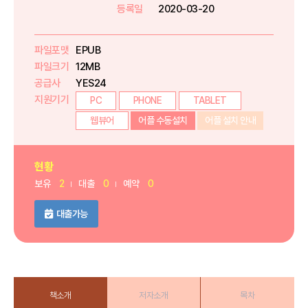
등록일
2020-03-20
파일포맷
EPUB
파일크기
12MB
공급사
YES24
지원기기
PC
PHONE
TABLET
웹뷰어
어플 수동설치
어플 설치 안내
현황
보유
2
대출
0
예약
0
대출가능
책소개
저자소개
목차