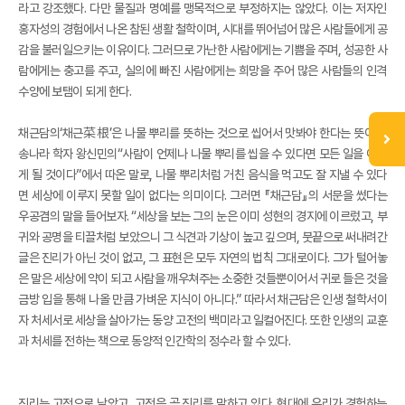
라고 강조했다. 다만 물질과 명예를 맹목적으로 부정하지는 않았다. 이는 저자인
홍자성의 경험에서 나온 참된 생활 철학이며, 시대를 뛰어넘어 많은 사람들에게 공
감을 불러일으키는 이유이다. 그러므로 가난한 사람에게는 기쁨을 주며, 성공한 사
람에게는 충고를 주고, 실의에 빠진 사람에게는 희망을 주어 많은 사람들의 인격
수양에 보탬이 되게 한다.
채근담의‘채근菜根’은 나물 뿌리를 뜻하는 것으로 씹어서 맛봐야 한다는 뜻이다.
송나라 학자 왕신민의“사람이 언제나 나물 뿌리를 씹을 수 있다면 모든 일을 이루
게 될 것이다”에서 따온 말로, 나물 뿌리처럼 거친 음식을 먹고도 잘 지낼 수 있다
면 세상에 이루지 못할 일이 없다는 의미이다. 그러면 『채근담』의 서문을 썼다는
우공겸의 말을 들어보자. “세상을 보는 그의 눈은 이미 성현의 경지에 이르렀고, 부
귀와 공명을 티끌처럼 보았으니 그 식견과 기상이 높고 깊으며, 붓끝으로 써내려간
글은 진리가 아닌 것이 없고, 그 표현은 모두 자연의 법칙 그대로이다. 그가 털어놓
은 말은 세상에 약이 되고 사람을 깨우쳐주는 소중한 것들뿐이어서 귀로 들은 것을
금방 입을 통해 나올 만큼 가벼운 지식이 아니다.” 따라서 채근담은 인생 철학서이
자 처세서로 세상을 살아가는 동양 고전의 백미라고 일컬어진다. 또한 인생의 교훈
과 처세를 전하는 책으로 동양적 인간학의 정수라 할 수 있다.
진리는 고전으로 남았고, 고전은 곧 진리를 말하고 있다. 현대에 우리가 경험하는