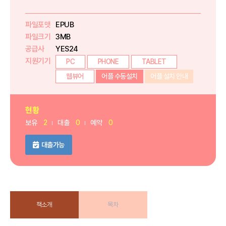
파일포맷
EPUB
파일크기
3MB
공급사
YES24
지원기기
PC
PHONE
TABLET
웹뷰어
어플 수동설치
어플 설치 안내
현황
보유
2
대출
0
예약
0
대출가능
책소개
목차