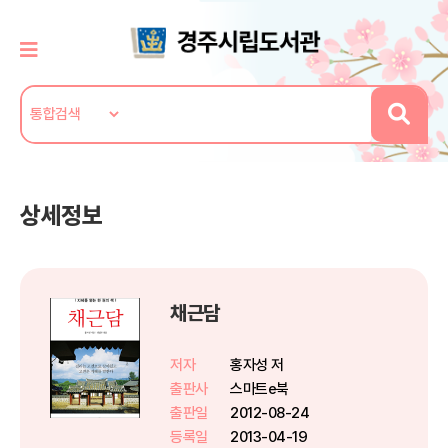
상세정보
채근담
저자
홍자성 저
출판사
스마트e북
출판일
2012-08-24
등록일
2013-04-19