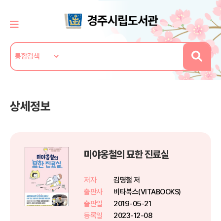
상세정보
미야옹철의 묘한 진료실
저자
김명철 저
출판사
비타북스(VITABOOKS)
출판일
2019-05-21
등록일
2023-12-08