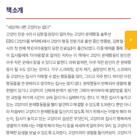
책소개
“세상에 나쁜 고양이는 없다”
고양이 전문 수의사 김명철 원장이 알려주는 고양이 문제행동 솔루션
EBS 〈고양이를 부탁해〉에서 고양이 행동 전문가로 출연 중인 캣통령, 김명철 수의
사의 첫 번째 책 《미야옹철의 묘한 진료실》이 출간되었다. 각종 매체를 통해 고양
이 집사들에게 ‘미야옹철’로 알려진 저자는 이 책에서 고양이 문제행동의 원인은
아주 작은 곳에서 찾을 수 있다고 말한다. 바꿔 말하면, 아주 작은 원인이 큰 문제행
동이 될 수도 있다는 것이다. 가구 스크래칭, 감자 캐기, 솜방망이 펀치, 스프레이
등 고양이는 집사가 이해할 수 없는 행동들을 많이, 그리고 자주 한다. 하지만 이런
행동들을 큰 문제라고 생각하는 집사는 많지 않다. 문제행동이 반복되어 생활에 불
편함이 있거나 고양이의 신체에 문제가 생기면 그제야 부랴부랴 해결방법을 찾지
만 교정을 하기에 시간이 오래 걸리거나 실패하기도 한다. 이 책은 집사가 놓치고
있는 고양이의 문제행동들을 빨리 발견하고 해결할 수 있도록 도와준다. 뿐만 아니
라 처음부터 고양이가 문제행동을 일으키지 않도록 하기 위해서는 어떻게 해야 하
는지, 집사가 놓치고 있는 고양이의 습성은 무엇인지, 고양이와 집사가 행복하게
생활하기 위해서는 어떻게 해야 하는지 등을 세세하게 알려주어 우리 집 고양이가
행복한 묘생을 보낼 수 있도록 도와준다. 고양이와의 생활을 돌이켜보자. 고양이가