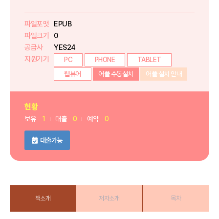
파일포맷
EPUB
파일크기
0
공급사
YES24
지원기기
PC
PHONE
TABLET
웹뷰어
어플 수동설치
어플 설치 안내
현황
보유
1
대출
0
예약
0
대출가능
책소개
저자소개
목차