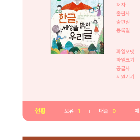
저자
출판사
출판일
등록일
파일포맷
파일크기
공급사
지원기기
현황
보유
1
대출
0
예