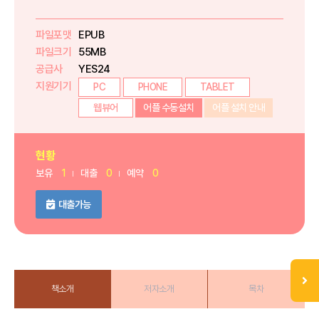
파일포맷
EPUB
파일크기
55MB
공급사
YES24
지원기기
PC
PHONE
TABLET
웹뷰어
어플 수동설치
어플 설치 안내
현황
보유
1
대출
0
예약
0
대출가능
책소개
저자소개
목차