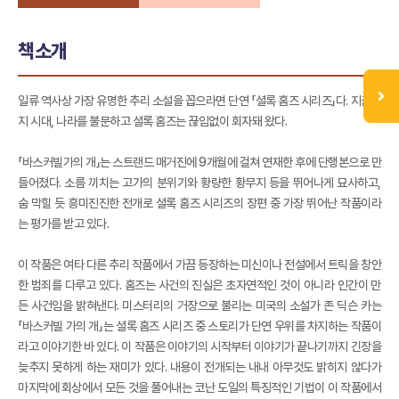
책소개
일류 역사상 가장 유명한 추리 소설을 꼽으라면 단연 「셜록 홈즈 시리즈」다. 지금까
지 시대, 나라를 불문하고 셜록 홈즈는 끊임없이 회자돼 왔다.
「바스커빌가의 개」는 스트랜드 매거진에 9개월에 걸쳐 연재한 후에 단행본으로 만
들어졌다. 소름 끼치는 고가의 분위기와 황량한 황무지 등을 뛰어나게 묘사하고,
숨 막힐 듯 흥미진진한 전개로 셜록 홈즈 시리즈의 장편 중 가장 뛰어난 작품이라
는 평가를 받고 있다.
이 작품은 여타 다른 추리 작품에서 가끔 등장하는 미신이나 전설에서 트릭을 창안
한 범죄를 다루고 있다. 홈즈는 사건의 진실은 초자연적인 것이 아니라 인간이 만
든 사건임을 밝혀낸다. 미스터리의 거장으로 불리는 미국의 소설가 존 딕슨 카는
「바스커빌 가의 개」는 셜록 홈즈 시리즈 중 스토리가 단연 우위를 차지하는 작품이
라고 이야기한 바 있다. 이 작품은 이야기의 시작부터 이야기가 끝나기까지 긴장을
늦추지 못하게 하는 재미가 있다. 내용이 전개되는 내내 아무것도 밝히지 않다가
마지막에 회상에서 모든 것을 풀어내는 코난 도일의 특징적인 기법이 이 작품에서