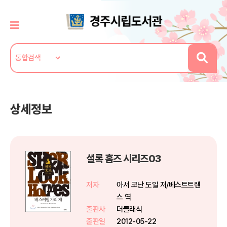
상세정보
셜록 홈즈 시리즈03
저자
아서 코난 도일 저/베스트트랜
스 역
출판사
더클래식
출판일
2012-05-22