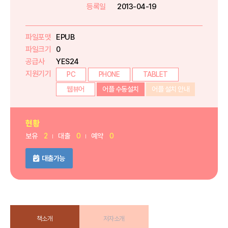
등록일
2013-04-19
파일포맷
EPUB
파일크기
0
공급사
YES24
지원기기
PC
PHONE
TABLET
웹뷰어
어플 수동설치
어플 설치 안내
현황
보유
2
대출
0
예약
0
대출가능
책소개
저자소개