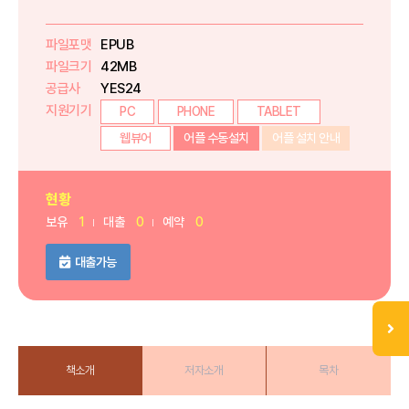
파일포맷
EPUB
파일크기
42MB
공급사
YES24
지원기기
PC
PHONE
TABLET
웹뷰어
어플 수동설치
어플 설치 안내
현황
보유
1
대출
0
예약
0
대출가능
책소개
저자소개
목차