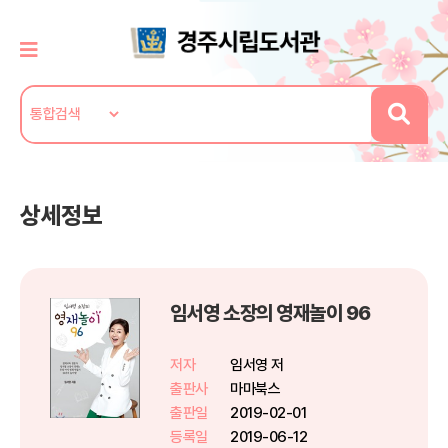
상세정보
임서영 소장의 영재놀이 96
저자
임서영 저
출판사
마마북스
출판일
2019-02-01
등록일
2019-06-12