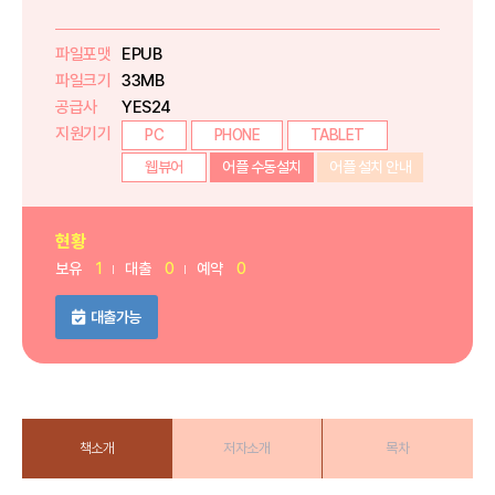
파일포맷
EPUB
파일크기
33MB
공급사
YES24
지원기기
PC
PHONE
TABLET
웹뷰어
어플 수동설치
어플 설치 안내
현황
보유
1
대출
0
예약
0
대출가능
책소개
저자소개
목차