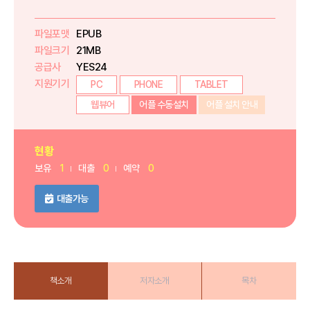
파일포맷
EPUB
파일크기
21MB
공급사
YES24
지원기기
PC
PHONE
TABLET
웹뷰어
어플 수동설치
어플 설치 안내
현황
보유
1
대출
0
예약
0
대출가능
책소개
저자소개
목차