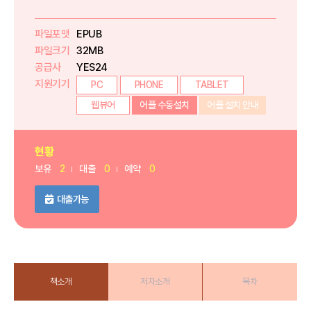
파일포맷
EPUB
파일크기
32MB
공급사
YES24
지원기기
PC
PHONE
TABLET
웹뷰어
어플 수동설치
어플 설치 안내
현황
보유
2
대출
0
예약
0
대출가능
책소개
저자소개
목차