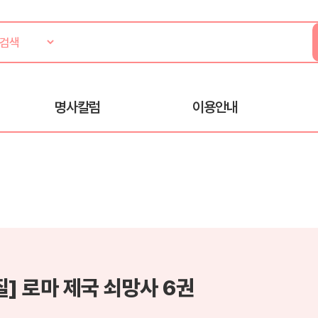
명사칼럼
이용안내
질] 로마 제국 쇠망사 6권