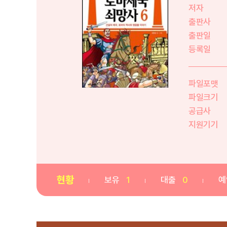
저자
출판사
출판일
등록일
파일포맷
파일크기
공급사
지원기기
현황
보유
1
대출
0
예