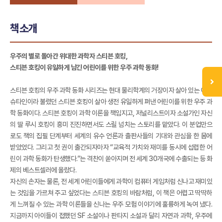
책소개
우주의 별로 돌아간 위대한 과학자 스티븐 호킹,
스티븐 호킹이 유일하게 남긴 어린이를 위한 우주 과학 동화!
스티븐 호킹의 우주 과학 동화 시리즈는 현대 물리학계의 거장이자 살아 있는 아인
슈타인이라 불렸던 스티븐 호킹이 살아 생전 유일하게 펴낸 어린이를 위한 우주 과
학 동화이다. 스티븐 호킹이 과학 이론을 책임지고, 저널리스트이자 소설가인 자신
의 딸 루시 호킹이 흥미 진진하면서도 스릴 넘치는 스토리를 맡았다. 이 분업만으
로도 책의 집필 단계부터 세계의 유수 언론과 출판사들의 기대와 관심을 한 몸에
받았었다. 그리고 첫 권이 출간되자마자 “교육적 가치와 재미를 동시에 섭렵한 어
린이 과학 동화가 탄생했다.”는 격찬이 쏟아지며 전 세계 30개국에 수출되는 등 화
제의 베스트셀러에 올랐다.
자신의 손자는 물론, 전 세계 어린이들에게 과학이 컴퓨터 게임처럼 신나고 재미있
는 것임을 가르쳐 주고 싶었다는 스티븐 호킹의 바람처럼, 이 책은 어렵고 딱딱하
게 느껴질 수 있는 과학 이론들을 신나는 우주 모험 이야기에 훌륭하게 녹여 냈다.
지금까지 아이들이 접했던 SF 소설이나 판타지 소설과 달리 자연과 과학, 우주에