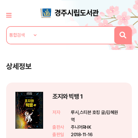
상세정보
조지와 빅뱅 1
저자
루시,스티븐 호킹 글/김혜원
역
출판사
주니어RHK
출판일
2018-11-16