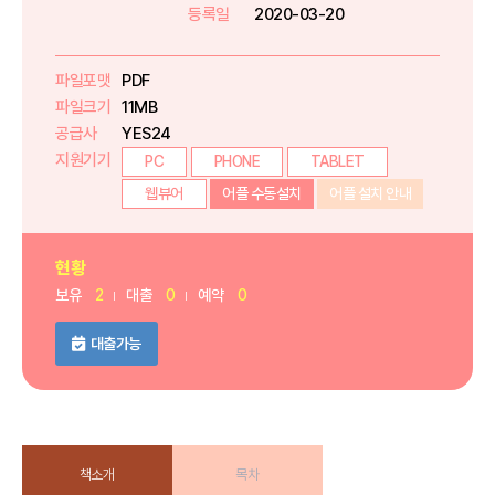
등록일
2020-03-20
파일포맷
PDF
파일크기
11MB
공급사
YES24
지원기기
PC
PHONE
TABLET
웹뷰어
어플 수동설치
어플 설치 안내
현황
보유
2
대출
0
예약
0
대출가능
책소개
목차