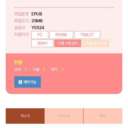
파일포맷
EPUB
파일크기
25MB
공급사
YES24
지원기기
PC
PHONE
TABLET
웹뷰어
어플 수동설치
어플 설치 안내
현황
보유
2
대출
2
예약
1
예약가능
책소개
저자소개
목차