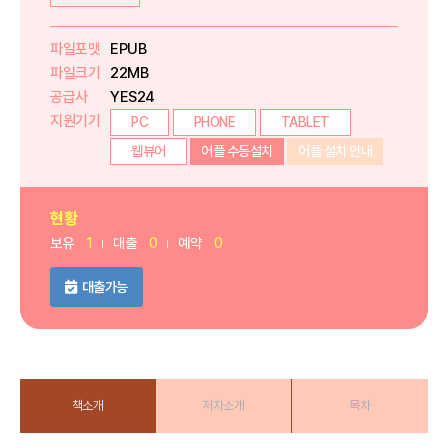
파일포맷
EPUB
파일크기
22MB
공급사
YES24
지원기기
PC
PHONE
TABLET
웹뷰어
어플 수동설치
어플 설치 안내
현황
보유
1
대출
0
예약
0
대출가능
책소개
저자소개
목차