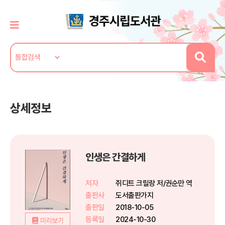
상세정보
인생은 간결하게
저자
쥐디트 크릴랑 저/권순만 역
출판사
도서출판가지
출판일
2018-10-05
등록일
2024-10-30
미리보기