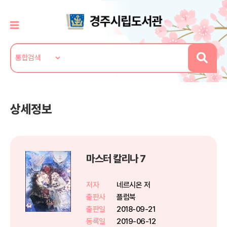
상세정보
마스터 칼리나 7
저자
네르시온 저
출판사
플럼북
출판일
2018-09-21
등록일
2019-06-12