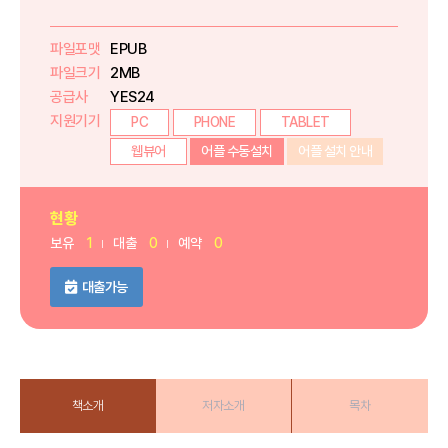
파일포맷
EPUB
파일크기
2MB
공급사
YES24
지원기기
PC
PHONE
TABLET
웹뷰어
어플 수동설치
어플 설치 안내
현황
보유
1
대출
0
예약
0
대출가능
책소개
저자소개
목차