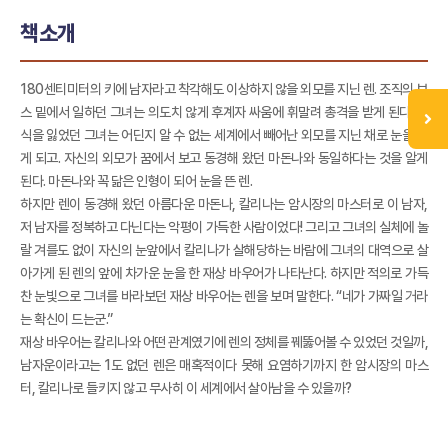
책소개
180센티미터의 키에 남자라고 착각해도 이상하지 않을 외모를 지닌 렌. 조직의 보
스 밑에서 일하던 그녀는 의도치 않게 후계자 싸움에 휘말려 총격을 받게 된다. 의
식을 잃었던 그녀는 어딘지 알 수 없는 세계에서 빼어난 외모를 지닌 채로 눈을 뜨
게 되고. 자신의 외모가 꿈에서 보고 동경해 왔던 마돈나와 동일하다는 것을 알게
된다. 마돈나와 꼭 닮은 인형이 되어 눈을 뜬 렌.
하지만 렌이 동경해 왔던 아름다운 마돈나, 칼리나는 암시장의 마스터로 이 남자,
저 남자를 정복하고 다닌다는 악평이 가득한 사람이었다! 그리고 그녀의 실체에 놀
랄 겨를도 없이 자신의 눈앞에서 칼리나가 살해당하는 바람에 그녀의 대역으로 살
아가게 된 렌의 앞에 차가운 눈을 한 재상 바우어가 나타난다. 하지만 적의로 가득
찬 눈빛으로 그녀를 바라보던 재상 바우어는 렌을 보며 말한다. “네가 가짜일 거라
는 확신이 드는군.”
재상 바우어는 칼리나와 어떤 관계였기에 렌의 정체를 꿰뚫어볼 수 있었던 것일까,
남자운이라고는 1도 없던 렌은 매혹적이다 못해 요염하기까지 한 암시장의 마스
터, 칼리나로 들키지 않고 무사히 이 세계에서 살아남을 수 있을까?