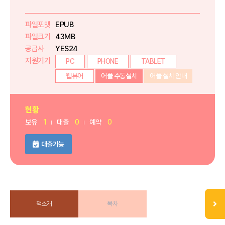
파일포맷
EPUB
파일크기
43MB
공급사
YES24
지원기기
PC
PHONE
TABLET
웹뷰어
어플 수동설치
어플 설치 안내
현황
보유
1
대출
0
예약
0
대출가능
책소개
목차