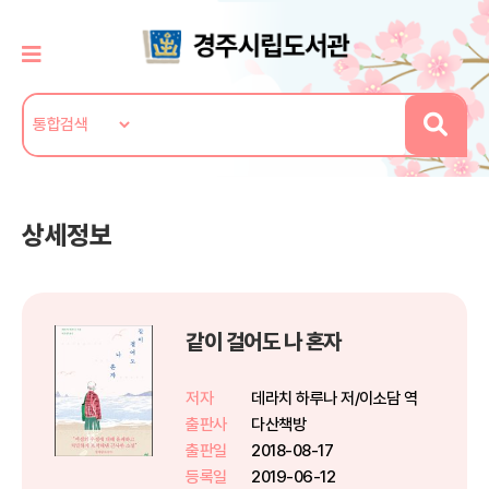
상세정보
같이 걸어도 나 혼자
저자
데라치 하루나 저/이소담 역
출판사
다산책방
출판일
2018-08-17
등록일
2019-06-12