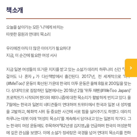
책소개
오늘을 살아가는 모든 ‘나’에게 바치는
따뜻한 응원과 연대의 목소리
우리에겐 아직 더 많은 이야기가 필요하다!
지금, 이 순간에 필요한 여성 서사
지금 일본 여성들의 뜨거운 지지를 받고 있는 소설가 데라치 하루나의 신간 『같이
걸어도 나 혼자』가 다산책방에서 출간된다. 2017년, 전 세계적으로 ‘미투
(#MeToo)’ 운동이 확산된 가운데 한국의 미투 운동은 올해 8월로 200일을 맞는
다. 상대적으로 잠잠하던 일본에서는 2018년 2월 ‘위투 재팬(#WeToo Japan)’
프로젝트가 시작되며 젠더와 페미니즘에 대한 목소리가 활발하게 번지고 있다. 올
7월에는 한국과 일본의 네티즌들이 연대하여 트위터에서 한국과 일본 내 성차별
을 고발하고, 혜화역 시위 등 중요한 사건에 서로 힘을 실어주기도 하였다. 데라치
하루나는 데뷔 이래 ‘여성의 목소리’를 계속해서 담아내고 있는 일본의 작가다. 그
는 한국의 여성 운동에도 주목하여『82년생 김지영』을 언급하며 한국의 여성문학
에 깊은 관심을 보였다. 이에 소설가 정세랑은 국경을 넘어 연대의 목소리를 전하