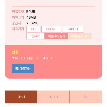
파일포맷
EPUB
파일크기
43MB
공급사
YES24
지원기기
PC
PHONE
TABLET
웹뷰어
어플 수동설치
어플 설치 안내
현황
보유
1
대출
0
예약
0
대출가능
책소개
저자소개
목차