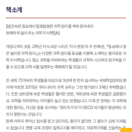
책소개
[b]친숙한 동요에서 알쏭달쏭한 과학 원리를 쏙쏙 찾아내어
명쾌하게 짚어 주는 과학 지식책![/b]
개암나무의 초등 고학년 지식·교양 시리즈 ‘지식 멘토’의 두 번째 권, 『동요에서 찾
은 놀라운 과학 원리』는 다양한 과학 원리를 동요를 이용해 소개하는 흥미로운 과
학 지식책입니다. 평소 과학을 어려워하는 학생들이 과학적 사고력과 탐구력을 기
를 수 있도록 과학 뇌를 일깨우는 촉매제가 될 것입니다.
전 세계 72개국의 학생들을 대상으로 3년에 한 번씩 실시하는 국제학업성취도평
가에 따르면 2015년 우리나라의 과학 순위는 그전 평가보다 3계단 하락했습니
다. 또한 상위권에 속한 학생들은 줄어든 반면, 하위권에 속한 학생들은 급증했지
요. 과학을 어려워하는 아이들이 늘고 있는 반증입니다. 더욱 큰 문제는 각 과목에
대한 흥미도, 자신감 등을 조사하는 ‘정의적 지수’가 OECD 국가들의 평균에도 미
치지 못한다는 것입니다.
현재 아무리 뛰어난 점수를 받고 있더라도 흥미가 없다면 그 결과가 오래 지속될
수 없습니다. 현행 교육 과정이 일제고사를 폐지하고, 자유학기제를 신설하는 등