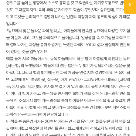
성취도를 높이는 방향에서 스스로 흥미를 갖고 학습하는 자기주도형으로 변화한
것도 그 때문이지요. 특히 과학은 자기주도 학습이 무엇보다 중요한데, 호기심을
갖고 그것을 논리적으로 증명해 나가는 일련의 과정이 과학 공부의 핵심이기 때문
입니다.
『동요에서 찾은 놀라운 과학 원리』는 아이들에게 친숙한 동요에서 다양한 호기심
을 이끌어 내고, 그것을 과학적으로 풀어냅니다. 일상생활 속 호기심을 과학으로
해결해 나가는 과정을 통해 어렵게만 느꼈던 과학이 우리의 삶과 밀접하게 연관되
어 있다는 것을 일깨우지요.
예를 들어 서쪽 하늘에서도, 동쪽 하늘에서도 작은 별이 아름답게 비친다는 동요
[작은 별』의 노랫말에서 ‘하늘에 떠 있는 별은 모두 밝기가 같을까?’라는 질문을 찾
아냅니다. 그리고 별의 밝기에 관한 과학 개념을 연결 지어 설명하지요. 또 봄이 되
면 고향에 피던 복숭아꽃, 살구꽃, 아기 진달래가 그리워진다는 내용의 [고향의
봄』에서 꽃의 색과 빛의 반사를 연결 지어 알려 줍니다. 물체 자체에 색이 있는 것
이 아니라 빛이 가지고 있는 색을 반사하여 물체가 색을 갖게 된다는 과학 원리를
동요 한 소절에서 밝혀 가는 과정을 통해 아이들은 어려운 지식을 쉽고 즐겁게 받
아들이지요. 이렇게 생각하고 찾아가는 과정들을 계속 경험하다 보면 자연스럽게
과학적 탐구력과 논리력이 탄탄해집니다.
이 책을 쓴 송은영 작가는 20여 년이라는 긴 세월 동안 아이들을 위한 과학 책을 집
필하며 어렵고 복잡한 과학 원리를 좀 더 쉽고 재미있게 전하고자 노력하였습니다.
이러한 작가의 노력을 이 책 곳곳에서 만날 수 있습니다. 아이들이 평소 자주 들어