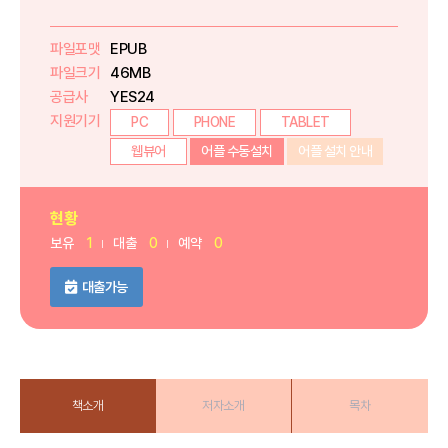
파일포맷
EPUB
파일크기
46MB
공급사
YES24
지원기기
PC
PHONE
TABLET
웹뷰어
어플 수동설치
어플 설치 안내
현황
보유
1
대출
0
예약
0
대출가능
책소개
저자소개
목차