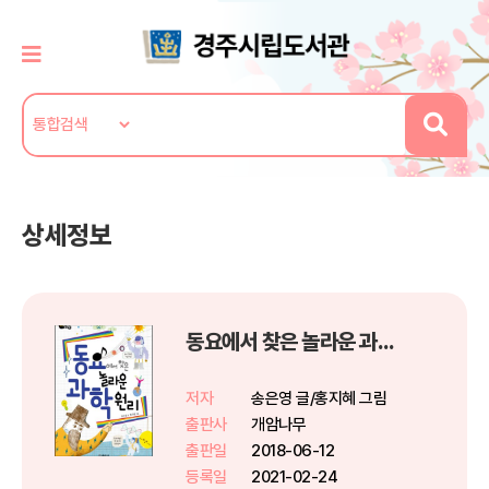
상세정보
동요에서 찾은 놀라운 과학 원리
저자
송은영 글/홍지혜 그림
출판사
개암나무
출판일
2018-06-12
등록일
2021-02-24