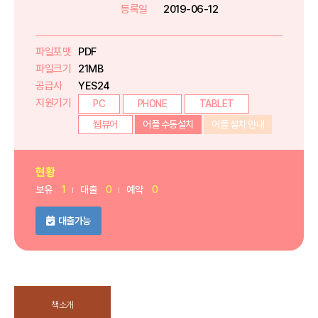
등록일
2019-06-12
파일포맷
PDF
파일크기
21MB
공급사
YES24
지원기기
PC
PHONE
TABLET
웹뷰어
어플 수동설치
어플 설치 안내
현황
보유
1
대출
0
예약
0
대출가능
책소개