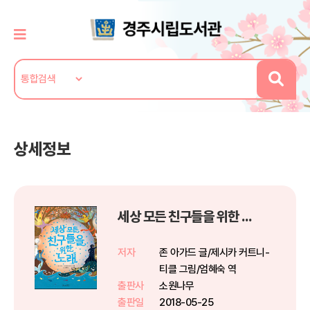
상세정보
세상 모든 친구들을 위한 노래
저자
존 아가드 글/제시카 커트니-
티클 그림/엄혜숙 역
출판사
소원나무
출판일
2018-05-25