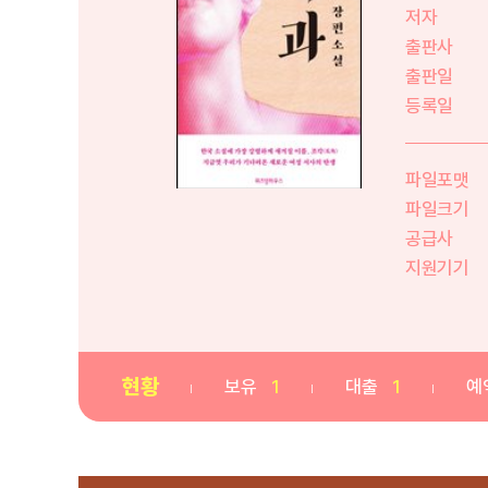
저자
출판사
출판일
등록일
파일포맷
파일크기
공급사
지원기기
현황
보유
1
대출
1
예