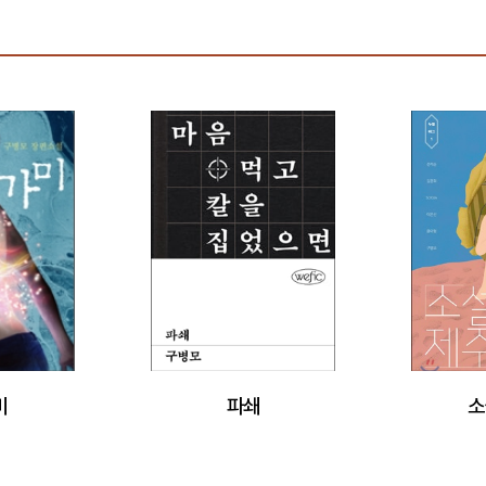
미
파쇄
소