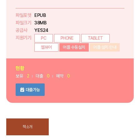
파일포맷
EPUB
파일크기
38MB
공급사
YES24
지원기기
PC
PHONE
TABLET
웹뷰어
어플 수동설치
어플 설치 안내
현황
보유
2
대출
0
예약
0
대출가능
책소개