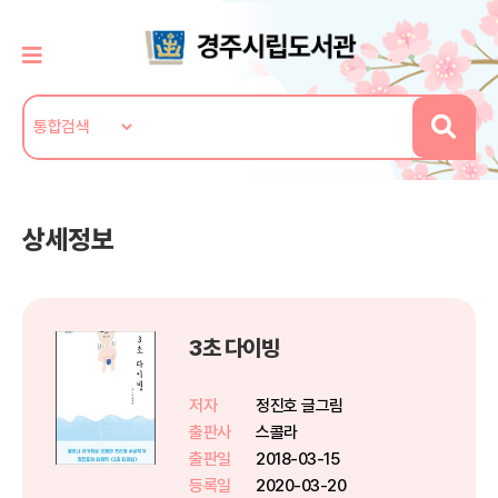
상세정보
3초 다이빙
저자
정진호 글그림
출판사
스콜라
출판일
2018-03-15
등록일
2020-03-20