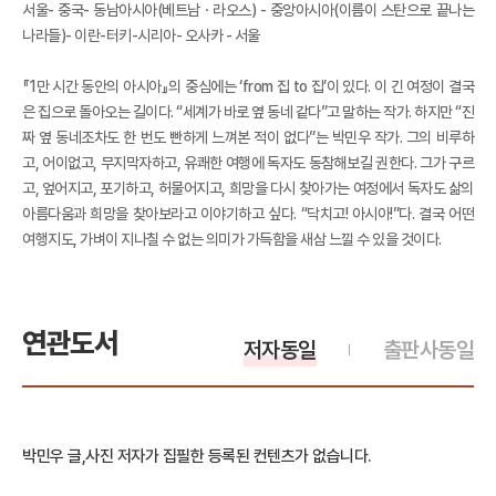
서울- 중국- 동남아시아(베트남ㆍ라오스) - 중앙아시아(이름이 스탄으로 끝나는
나라들)- 이란-터키-시리아- 오사카 - 서울
『1만 시간 동안의 아시아』의 중심에는 ‘from 집 to 집’이 있다. 이 긴 여정이 결국
은 집으로 돌아오는 길이다. “세계가 바로 옆 동네 같다”고 말하는 작가. 하지만 “진
짜 옆 동네조차도 한 번도 빤하게 느껴본 적이 없다”는 박민우 작가. 그의 비루하
고, 어이없고, 무지막자하고, 유쾌한 여행에 독자도 동참해보길 권한다. 그가 구르
고, 엎어지고, 포기하고, 허물어지고, 희망을 다시 찾아가는 여정에서 독자도 삶의
아름다움과 희망을 찾아보라고 이야기하고 싶다. “닥치고! 아시아!”다. 결국 어떤
여행지도, 가벼이 지나칠 수 없는 의미가 가득함을 새삼 느낄 수 있을 것이다.
연관도서
저자동일
출판사동일
박민우 글,사진 저자가 집필한 등록된 컨텐츠가 없습니다.