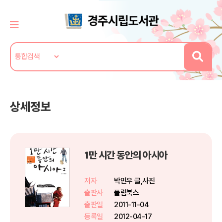
상세정보
1만 시간 동안의 아시아
저자
박민우 글,사진
출판사
플럼북스
출판일
2011-11-04
등록일
2012-04-17