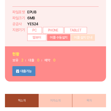
파일포맷
EPUB
파일크기
6MB
공급사
YES24
지원기기
PC
PHONE
TABLET
웹뷰어
어플 수동설치
어플 설치 안내
현황
보유
2
대출
0
예약
0
대출가능
책소개
저자소개
목차