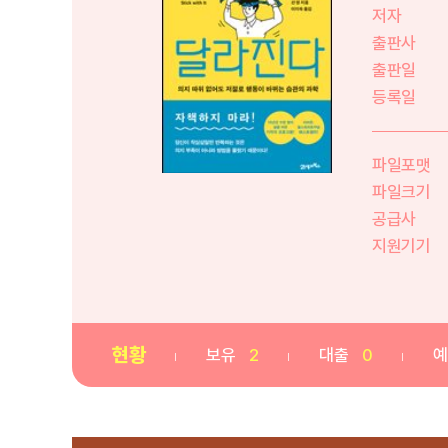
저자
출판사
출판일
등록일
파일포맷
파일크기
공급사
지원기기
현황
보유
2
대출
0