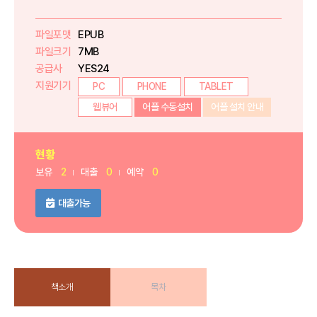
파일포맷
EPUB
파일크기
7MB
공급사
YES24
지원기기
PC
PHONE
TABLET
웹뷰어
어플 수동설치
어플 설치 안내
현황
보유
2
대출
0
예약
0
대출가능
책소개
목차