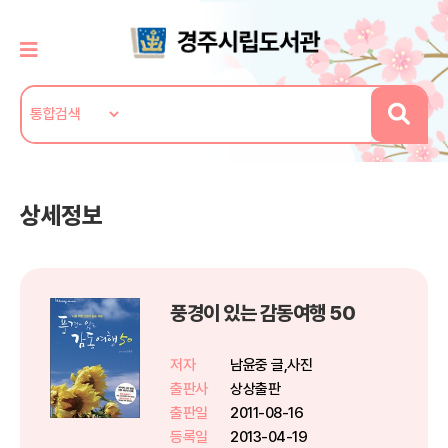
상세정보
풍경이 있는 감동여행 50
저자
남윤중 글,사진
출판사
상상출판
출판일
2011-08-16
등록일
2013-04-19