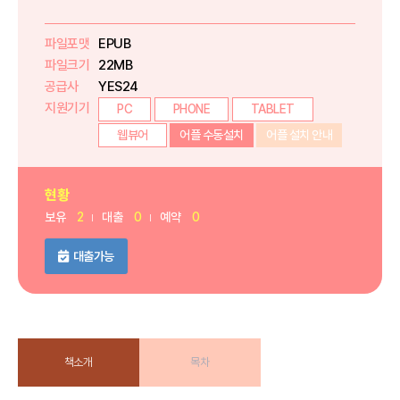
파일포맷
EPUB
파일크기
22MB
공급사
YES24
지원기기
PC
PHONE
TABLET
웹뷰어
어플 수동설치
어플 설치 안내
현황
보유
2
대출
0
예약
0
대출가능
책소개
목차