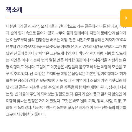
책소개
대한민국의 끝과 시작, 오지마을과 간이역으로 가는 길목에서 나를 만나고, 바람
과 숲의 향기 속으로 들어가 걷고 나무와 풀과 함께하며, 자연의 품에 안겨 살아가
는 이들로부터 삶의 진정성을 배우는 여행. 전문 사진가로 활동해온 저자가 2004
년부터 간이역·오지마을·소읍·옛길을 여행해온 지난 7년의 시간을 모았다. 그가 밟
았던 산골마을이나 간이역은 그랜드캐니언이나 백두산 천지처럼 사람을 압도하
는 자연은 아니다. 눈이 번쩍 열릴 만큼 화려한 경관이나 역사유적을 자랑하는 유
명 여행지도 아니다. 그럼에도 이곳들은 사람들이 꿈꾸고 바라는 여행의 모습을 고
루 갖추고 있다. 산 속 깊은 오지마을 여행은 삼림욕은 기본인 걷기여행이다. 허가
를 받은 장소에 간다면 오토캠핑이기도 했다. 간이역이나 소읍에 가면 기찻길과 바
닷가, 옛 골목과 사찰을 만날 수 있어 온 가족을 위한 체험여행이 된다. 심지어 저자
는 텅 빈 마을의 주인이 되어보는 경험도 했다. 혼자 가슴에 품고 말하지 않았던 이
여행의 빛나는 절정은 거기에 있었다. 그것은 바로 ‘삶의 기적, 행복, 사랑, 희망, 조
화’의 감동이었다. 『풍경이 있는 감동여행 50』은 저자가 이 모든 단어들의 의미를
그곳에서 경험한 기록이다.