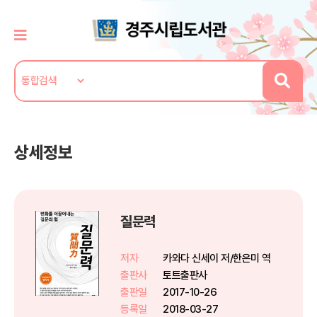
상세정보
질문력
저자
카와다 신세이 저/한은미 역
출판사
토트출판사
출판일
2017-10-26
등록일
2018-03-27