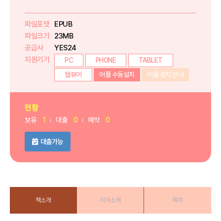
파일포맷
EPUB
파일크기
23MB
공급사
YES24
지원기기
PC
PHONE
TABLET
웹뷰어
어플 수동설치
어플 설치 안내
현황
보유
1
대출
0
예약
0
대출가능
책소개
저자소개
목차