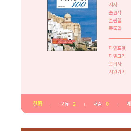
저자
출판사
출판일
등록일
파일포맷
파일크기
공급사
지원기기
현황
보유
2
대출
0