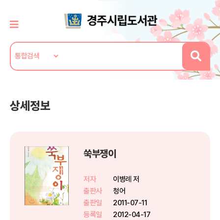
상세정보
쑥부쟁이
저자
이병례 저
출판사
청어
출판일
2011-07-11
등록일
2012-04-17