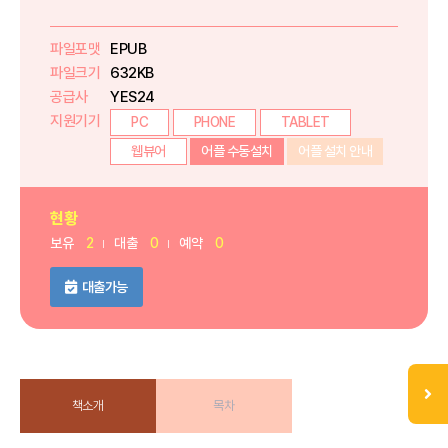
파일포맷
EPUB
파일크기
632KB
공급사
YES24
지원기기
PC
PHONE
TABLET
웹뷰어
어플 수동설치
어플 설치 안내
현황
보유
2
대출
0
예약
0
대출가능
책소개
목차