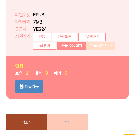
파일포맷
EPUB
파일크기
7MB
공급사
YES24
지원기기
PC
PHONE
TABLET
웹뷰어
어플 수동설치
어플 설치 안내
현황
보유
2
대출
0
예약
0
대출가능
책소개
목차