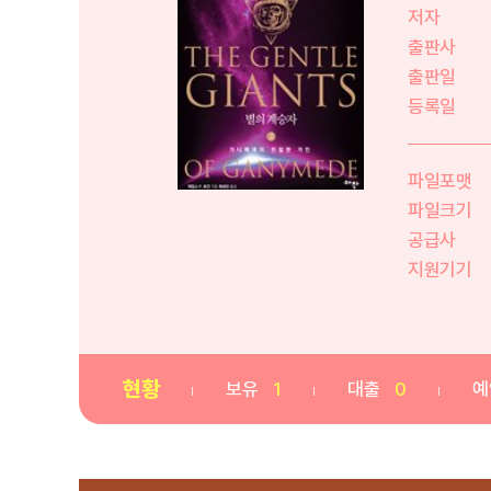
저자
출판사
출판일
등록일
파일포맷
파일크기
공급사
지원기기
현황
보유
1
대출
0
예