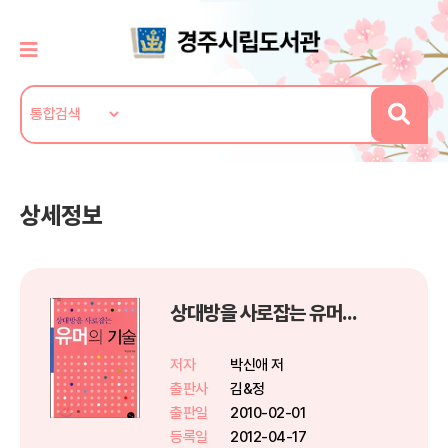
상세정보
상대방을 사로잡는 유머의 기술
저자
박신애 저
출판사
김&정
출판일
2010-02-01
등록일
2012-04-17