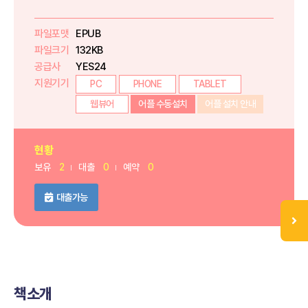
파일포맷
EPUB
파일크기
132KB
공급사
YES24
지원기기
PC
PHONE
TABLET
웹뷰어
어플 수동설치
어플 설치 안내
현황
보유
2
대출
0
예약
0
대출가능
책소개