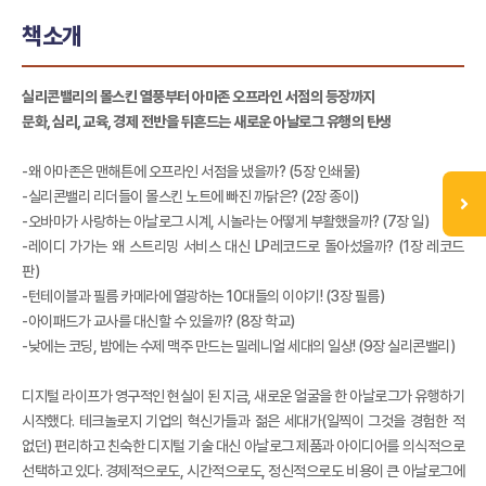
책소개
실리콘밸리의 몰스킨 열풍부터 아마존 오프라인 서점의 등장까지
문화, 심리, 교육, 경제 전반을 뒤흔드는 새로운 아날로그 유행의 탄생
-왜 아마존은 맨해튼에 오프라인 서점을 냈을까? (5장 인쇄물)
-실리콘밸리 리더들이 몰스킨 노트에 빠진 까닭은? (2장 종이)
-오바마가 사랑하는 아날로그 시계, 시놀라는 어떻게 부활했을까? (7장 일)
-레이디 가가는 왜 스트리밍 서비스 대신 LP레코드로 돌아섰을까? (1장 레코드
판)
-턴테이블과 필름 카메라에 열광하는 10대들의 이야기! (3장 필름)
-아이패드가 교사를 대신할 수 있을까? (8장 학교)
-낮에는 코딩, 밤에는 수제 맥주 만드는 밀레니얼 세대의 일상! (9장 실리콘밸리)
디지털 라이프가 영구적인 현실이 된 지금, 새로운 얼굴을 한 아날로그가 유행하기
시작했다. 테크놀로지 기업의 혁신가들과 젊은 세대가(일찍이 그것을 경험한 적
없던) 편리하고 친숙한 디지털 기술 대신 아날로그 제품과 아이디어를 의식적으로
선택하고 있다. 경제적으로도, 시간적으로도, 정신적으로도 비용이 큰 아날로그에