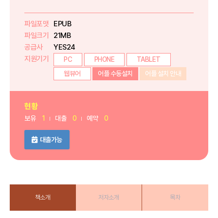
파일포맷
EPUB
파일크기
21MB
공급사
YES24
지원기기
PC
PHONE
TABLET
웹뷰어
어플 수동설치
어플 설치 안내
현황
보유
1
대출
0
예약
0
대출가능
책소개
저자소개
목차