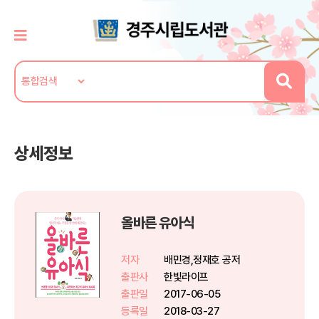
상세정보
올바른 유아식
저자
배민경,정재호 공저
출판사
한빛라이프
출판일
2017-06-05
등록일
2018-03-27