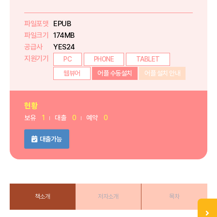
파일포맷
EPUB
파일크기
174MB
공급사
YES24
지원기기
PC
PHONE
TABLET
웹뷰어
어플 수동설치
어플 설치 안내
현황
보유
1
대출
0
예약
0
대출가능
책소개
저자소개
목차