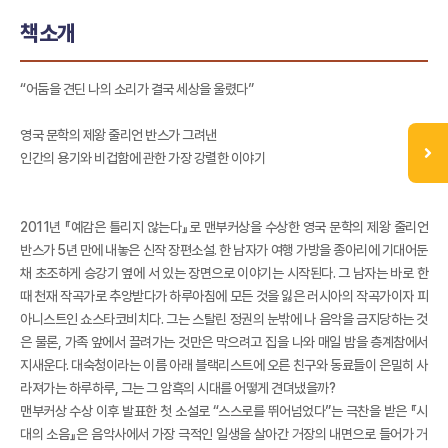
책소개
“어둠을 견딘 나의 소리가 결국 세상을 울렸다”
영국 문학의 제왕 줄리언 반스가 그려낸
인간의 용기와 비겁함에 관한 가장 강렬한 이야기
2011년 『예감은 틀리지 않는다』로 맨부커상을 수상한 영국 문학의 제왕 줄리언
반스가 5년 만에 내놓은 신작 장편소설. 한 남자가 여행 가방을 종아리에 기대어둔
채 초조하게 승강기 옆에 서 있는 장면으로 이야기는 시작된다. 그 남자는 바로 한
때 천재 작곡가로 추앙받다가 하루아침에 모든 것을 잃은 러시아의 작곡가이자 피
아니스트인 쇼스타코비치다. 그는 스탈린 정권의 눈밖에 나 음악을 금지당하는 것
은 물론, 가족 앞에서 끌려가는 것만은 막으려고 집을 나와 매일 밤을 층계참에서
지새운다. 대숙청이라는 이름 아래 블랙리스트에 오른 친구와 동료들이 은밀히 사
라져가는 하루하루, 그는 그 암흑의 시대를 어떻게 견뎌냈을까?
맨부커상 수상 이후 발표한 첫 소설로 “스스로를 뛰어넘었다”는 극찬을 받은 『시
대의 소음』은 음악사에서 가장 극적인 일생을 살아간 거장의 내면으로 들어가 거