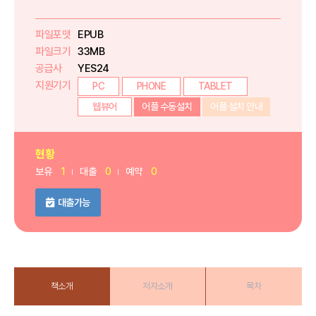
파일포맷
EPUB
파일크기
33MB
공급사
YES24
지원기기
PC
PHONE
TABLET
웹뷰어
어플 수동설치
어플 설치 안내
현황
보유
1
대출
0
예약
0
대출가능
책소개
저자소개
목차