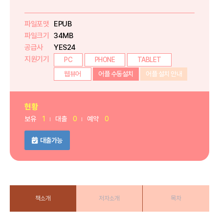
파일포맷
EPUB
파일크기
34MB
공급사
YES24
지원기기
PC
PHONE
TABLET
웹뷰어
어플 수동설치
어플 설치 안내
현황
보유
1
대출
0
예약
0
대출가능
책소개
저자소개
목차