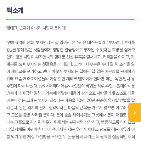
책소개
재테크, 숫자가 아니라 사람이 문제다!
‘연봉 6억의 신화’ 부자언니로 잘 알려진 유수진은 베스트셀러 『부자언니 부자특
강』을 통해 많은 사람들에게 평범한 월급쟁이도 부자될 수 있다는 희망을 심어주
었다. 많은 사람이 부자언니의 말대로 신상 유혹을 떨쳐내고, 커피값을 아끼고, 가
계부를 쓰며 부자되는 첫걸음을 내디뎠다. 그러나 대부분은 두어 달 뒤 초심을 잃
어 재테크를 포기하고 만다. 이렇게 부자되는 길에서 길 잃은 어린양을 구제하기
위해 요즘 2030 여성들의 가장 핫한 재테크 멘토이자 한다면 하는, 독한 언니 유
수진이 다시 나섰다. tvN <어쩌다 어른> <인생이 바뀌는 하루 수업―원데이> 등
방송마다 따끔한 일침과 가슴에 와닿는 내용의 강연으로 사람들에게 스스로 되돌
아보게 하는 그녀는 부자가 되겠다는 마음을 10년, 20년 꾸준히 유지할 방법을 알
려준다. 돈은 의지와 끈기, 절약이라는 마음의 근육을 기르지 않으면 아무리 불리
고 모은들 금방 사라질 뿐이다. 돈이 술술 새어나가는 그릇에서 돈이 저절로 불어
나는 그릇으로 자신을 키우기 위해서는 부자처럼 생각하고, 행동하도록 라이프스
타일 자체를 바꿔야 한다. 이 책에서 저자는 우리가 재테크 요요를 겪는 이유와 이
를 막기 위한 체질 개선법을 소개한 뒤 돈을 불려 나가는 데 필요한 실질적인 지식