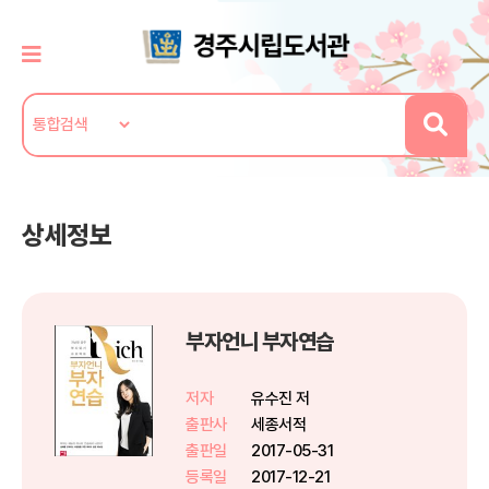
상세정보
부자언니 부자연습
저자
유수진 저
출판사
세종서적
출판일
2017-05-31
등록일
2017-12-21