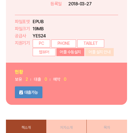
등록일
2018-03-27
파일포맷
EPUB
파일크기
19MB
공급사
YES24
지원기기
PC
PHONE
TABLET
웹뷰어
어플 수동설치
어플 설치 안내
현황
보유
2
대출
0
예약
0
대출가능
책소개
저자소개
목차