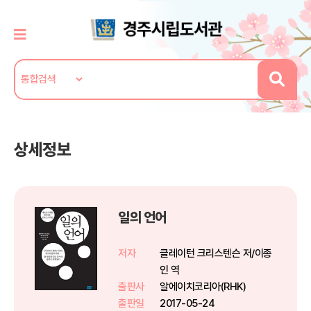
상세정보
일의 언어
저자
클레이턴 크리스텐슨 저/이종
인 역
출판사
알에이치코리아(RHK)
출판일
2017-05-24