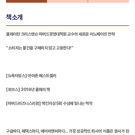
책소개
클레이턴 크리스텐슨 하버드경영대학원 교수의 새로운 이노베이션 전략
“소비자는 물건을 구매하지 않고 고용한다!”
[뉴욕타임스] 아마존 베스트셀러
[포브스] 2016년 올해의 책
[하버드비즈니스리뷰] 맥킨지상 5회 수상에 빛나는 역작
구글하다, 페덱스하다, 에어비앤비하다… 가장 성공적인 회사의 이름은 동사가 된