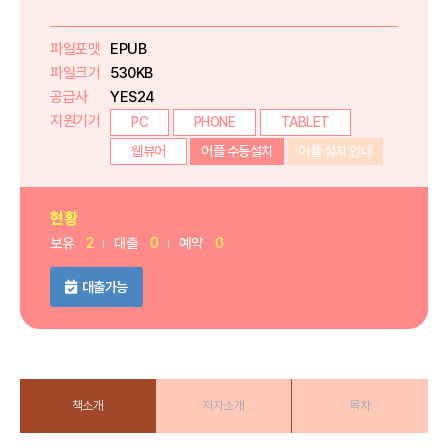
파일포맷
EPUB
파일크기
530KB
공급사
YES24
지원기기
PC
PHONE
TABLET
웹뷰어
어플 수동설치
어플 설치 안내
현황
보유
2
대출
0
예약
0
대출가능
책소개
저자소개
목차